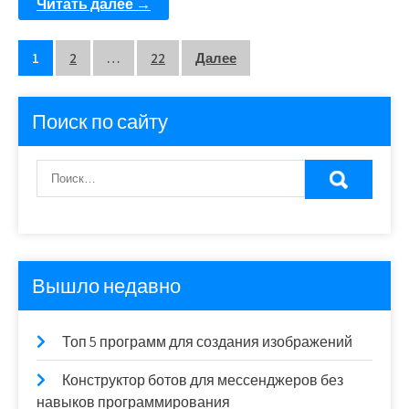
Читать далее →
Пагинация
1
2
…
22
Далее
записей
Поиск по сайту
Вышло недавно
Топ 5 программ для создания изображений
Конструктор ботов для мессенджеров без
навыков программирования