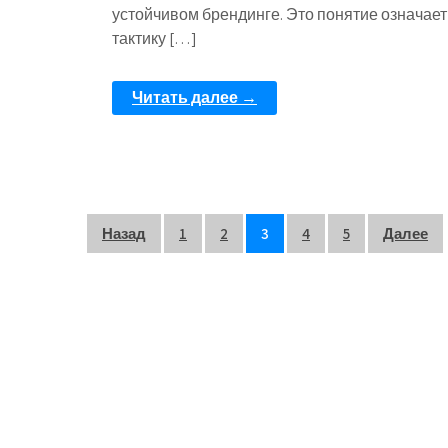
устойчивом брендинге. Это понятие означает
тактику […]
Читать далее →
Пагинация
Назад
1
2
3
4
5
Далее
записей