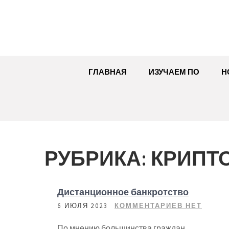
Перейти
к
содержимому
ГЛАВНАЯ
ИЗУЧАЕМ ПО
Н
РУБРИКА:
КРИПТ
Дистанционное банкротство
6 ИЮЛЯ 2023
КОММЕНТАРИЕВ НЕТ
По мнению большинства граждан,