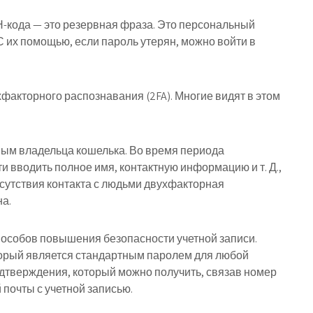
-кода — это резервная фраза. Это персональный
С их помощью, если пароль утерян, можно войти в
хфакторного распознавания (2FA). Многие видят в этом
ным владельца кошелька. Во время периода
и вводить полное имя, контактную информацию и т. Д.,
тсутствия контакта с людьми двухфакторная
а.
особов повышения безопасности учетной записи.
торый является стандартным паролем для любой
подтверждения, который можно получить, связав номер
почты с учетной записью.