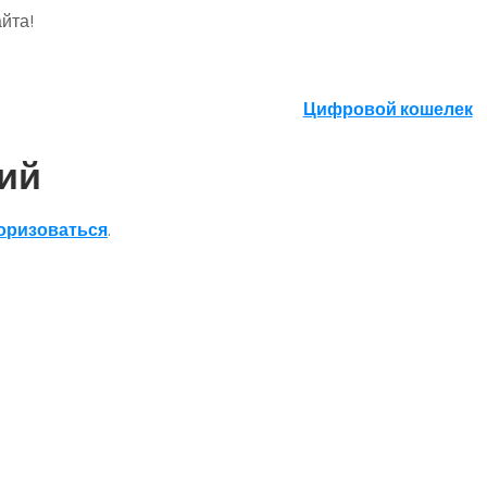
йта!
Цифровой кошелек
ий
оризоваться
.