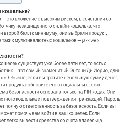
м кошельке?
 — это вложение с высоким риском, в сочетании со
ботчику незащищенного онлайн-кошелька, что
ти второй балл к минимуму, они выбрали продукт,
з таких мультивалютных кошельков — jaxx web
дежности?
елек существует уже более пяти лет, то есть с
ботчик — тот самый знаменитый Энтони Ди Иорио, один
um. Обычно, если вы тратите небольшую сумму денег,
ти продукта: обновите его в социальных сетях,
ема безопасности основана только на PIN-кодах. Они
лютного кошелька и подтверждения транзакций. Пароль
ет полную ответственность за безопасность. Если вы
сможет помочь вам войти в ваш кошелек. Если
т легко вывести средства со счета владельца