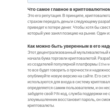
Что самое главное в криптовалютно
Это его репутация. В принципе, криптовалюта
страхом передать деньги следующему разра
приведет к потере денег. Чтобы хотя бы свес
который уже занял позицию на рынке. Один и
Как можно быть уверенным в его на
Этот децентрализованный мультивалютный кош
начала бума торговли криптовалютой. Разра
из создателей популярной платформы Ethere
то все будет говорить о прочности и надежнос
опубликуйте новую версию на сайте. Его сист
используются для входа в систему криптова
определяется самим пользователем, и он нес
забудете свой PIN-код, служба поддержки не 
злоумышленник восстановит пароль, он сможе
криптовалюты.