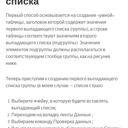
списка
Первый способ основывается на создание «умной»
таблицы, заголовок которой содержит значения
первого выпадающего списка (группы), а строки
таблицы соответствуют значениям второго
выпадающего списка (подгруппы). Значения
элементов подгруппы должны располагаться в
соответствующем столбце группы, как на рисунке
ниже.
Теперь приступим к созданию первого выпадающего
списка группы (в моем случае — список стран):
Выберите ячейку, в которую будете вставлять
выпадающий список;
Переходим на вкладку ленты
Данные
;
Выбираем команду
Проверка данных
;