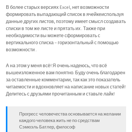
В более старых версиях Excel, нет возможности
формировать выпадающий список в ячейкеиспользуя
данные других листов, поэтому имеет смысл создавать
списки в том же листе и прятать их . Также при
необходимости вы можете сформировать с
вертикального списка – горизонтальный с помощью
возможности .
А на этом у меня всё! Я очень надеюсь, что всё
вышеизложенное вам понятно. Буду очень благодарен
за оставленные комментарии, так как это показатель
читаемости и вдохновляет на написание новых статей!
Делитесь с друзьями прочитанным и ставьте лайк!
Прогресс человечества основывается на желании
каждого человека жить не по средствам
Сэмюэль Батлер, философ