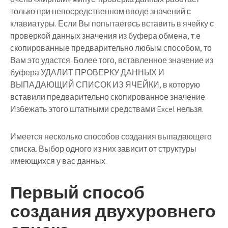
только при непосредственном вводе значений с
клавиатуры. Если Вы попытаетесь вставить в ячейку с
проверкой данных
значения из буфера обмена, т.е
скопированные предварительно любым способом, то
Вам это удастся. Более того, вставленное значение из
буфера УДАЛИТ ПРОВЕРКУ ДАННЫХ И
ВЫПАДАЮЩИЙ СПИСОК ИЗ ЯЧЕЙКИ, в которую
вставили предварительно скопированное значение.
Избежать этого штатными средствами Excel нельзя.
Имеется несколько способов создания выпадающего
списка. Выбор одного из них зависит от структуры
имеющихся у вас данных.
Первый способ
создания двухуровнего