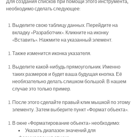
Для создания списков при помощи этого инструмента,
необходимо сделать следующее:
Выделите свою таблицу данных. Перейдите на
вкладку «Разработчик». Кликните на иконку
«Вставить». Нажмите на указанный элемент.
Также изменится иконка указателя.
Выделите какой-нибудь прямоугольник. Именно
таких размеров и будет ваша будущая кнопка. Её
необязательно делать слишком большой. В нашем
случае это только пример.
После этого сделайте правый клик мышкой по этому
элементу. Затем выберите пункт «Формат объекта».
В окне «Форматирование объекта» необходимо:
Указать диапазон значений для