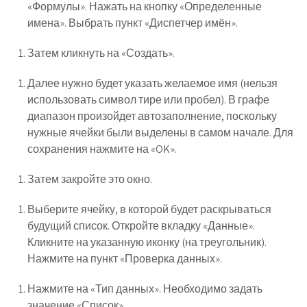
«Формулы». Нажать на кнопку «Определенные
имена». Выбрать пункт «Диспетчер имён».
Затем кликнуть на «Создать».
Далее нужно будет указать желаемое имя (нельзя
использовать символ тире или пробел). В графе
диапазон произойдет автозаполнение, поскольку
нужные ячейки были выделены в самом начале. Для
сохранения нажмите на «OK».
Затем закройте это окно.
Выберите ячейку, в которой будет раскрываться
будущий список. Откройте вкладку «Данные».
Кликните на указанную иконку (на треугольник).
Нажмите на пункт «Проверка данных».
Нажмите на «Тип данных». Необходимо задать
значение «Список».