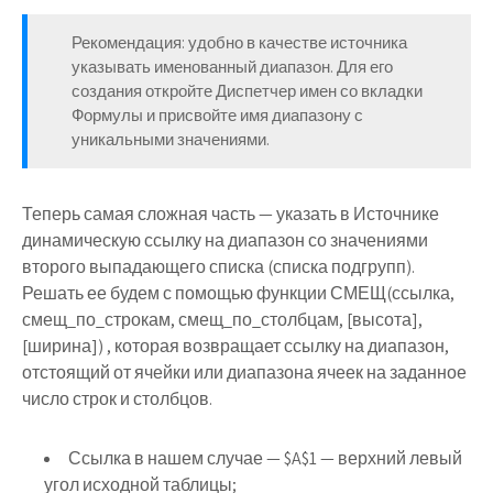
Рекомендация: удобно в качестве источника
указывать именованный диапазон. Для его
создания откройте
Диспетчер имен
со вкладки
Формулы
и присвойте имя диапазону с
уникальными значениями.
Теперь самая сложная часть — указать в
Источнике
динамическую ссылку на диапазон со значениями
второго выпадающего списка (списка подгрупп).
Решать ее будем с помощью функции
СМЕЩ(ссылка,
смещ_по_строкам, смещ_по_столбцам, [высота],
[ширина])
, которая возвращает ссылку на диапазон,
отстоящий от ячейки или диапазона ячеек на заданное
число строк и столбцов.
Ссылка
в нашем случае —
$A$1
— верхний левый
угол исходной таблицы;