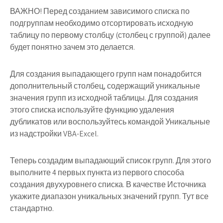
ВАЖНО!
Перед созданием зависимого списка по
подгруппам необходимо отсортировать исходную
таблицу по первому столбцу (столбец с группой) далее
будет понятно зачем это делается.
Для создания выпадающего групп нам понадобится
дополнительный столбец, содержащий уникальные
значения групп из исходной таблицы. Для создания
этого списка используйте функцию удаления
дубликатов или воспользуйтесь командой Уникальные
из надстройки VBA-Excel.
Теперь создадим выпадающий список групп. Для этого
выполните 4 первых пункта из первого способа
создания двухуровнего списка. В качестве
Источника
укажите диапазон уникальных значений групп. Тут все
стандартно.