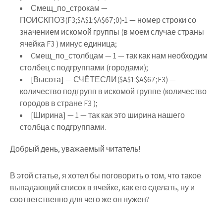
Смещ_по_строкам
—
ПОИСКПОЗ(F3;$A$1:$A$67;0)-1
— номер строки со
значением искомой группы (в моем случае страны
ячейка
F3
) минус единица;
Cмещ_по_столбцам
—
1
— так как нам необходим
столбец с подгруппами (городами);
[Высота]
—
СЧЁТЕСЛИ($A$1:$A$67;F3)
—
количество подгрупп в искомой группе (количество
городов в стране
F3
);
[Ширина]
—
1
— так как это ширина нашего
столбца с подгруппами.
Добрый день, уважаемый читатель!
В этой статье, я хотел бы поговорить о том, что такое
выпадающий список в ячейке, как его сделать, ну и
соответственно для чего же он нужен?