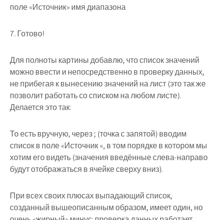
поле «Источник» имя диапазона
7.
Готово!
Для полноты картины добавлю, что список значений
можно ввести и непосредственно в проверку данных,
не прибегая к вынесению значений на лист (это так же
позволит работать со списком на любом листе).
Делается это так:
То есть вручную, через
;
(точка с запятой) вводим
список в поле «
Источник
«, в том порядке в котором мы
хотим его видеть (значения введённые слева-направо
будут отображаться в ячейке сверху вниз).
При всех своих плюсах выпадающий список,
созданный вышеописанным образом, имеет один, но
очень «жирный» минус: проверка данных работает