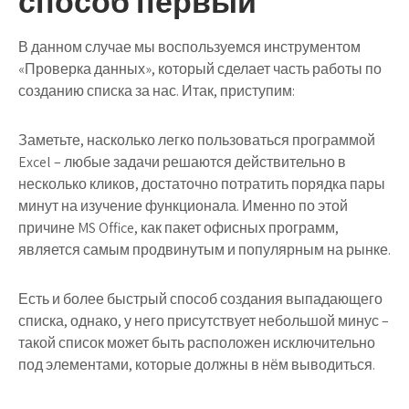
способ первый
В данном случае мы воспользуемся инструментом
«Проверка данных», который сделает часть работы по
созданию списка за нас. Итак, приступим:
Заметьте, насколько легко пользоваться программой
Excel – любые задачи решаются действительно в
несколько кликов, достаточно потратить порядка пары
минут на изучение функционала. Именно по этой
причине MS Office, как пакет офисных программ,
является самым продвинутым и популярным на рынке.
Есть и более быстрый способ создания выпадающего
списка, однако, у него присутствует небольшой минус –
такой список может быть расположен исключительно
под элементами, которые должны в нём выводиться.