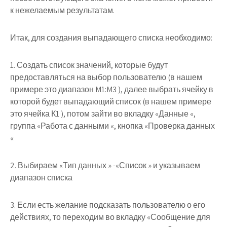
к нежелаемым результатам.
Итак, для создания выпадающего списка необходимо:
1.
Создать список значений, которые будут
предоставляться на выбор пользователю (в нашем
примере это диапазон
M1:M3
), далее выбрать ячейку в
которой будет выпадающий список (в нашем примере
это ячейка
К1
), потом зайти во вкладку «
Данные
«,
группа «
Работа с данными
«, кнопка «
Проверка данных
«
2.
Выбираем «
Тип данных
» -«
Список
» и указываем
диапазон списка
3.
Если есть желание подсказать пользователю о его
действиях, то переходим во вкладку «
Сообщение для