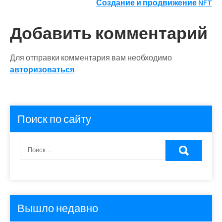
Создание и продвижение NFT
по
записям
Добавить комментарий
Для отправки комментария вам необходимо
авторизоваться
.
Поиск по сайту
Вышло недавно