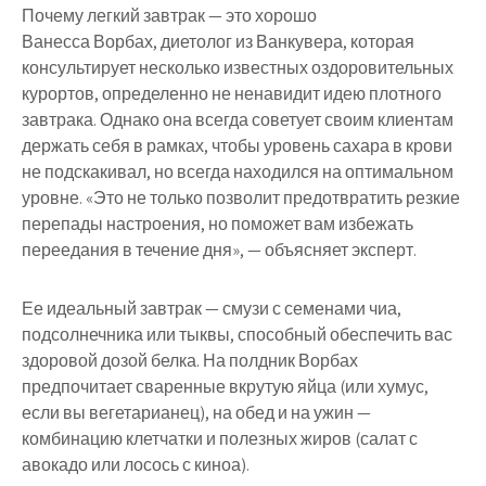
Почему легкий завтрак — это хорошо
Ванесса Ворбах, диетолог из Ванкувера, которая
консультирует несколько известных оздоровительных
курортов, определенно не ненавидит идею плотного
завтрака. Однако она всегда советует своим клиентам
держать себя в рамках, чтобы уровень сахара в крови
не подскакивал, но всегда находился на оптимальном
уровне. «Это не только позволит предотвратить резкие
перепады настроения, но поможет вам избежать
переедания в течение дня», — объясняет эксперт.
Ее идеальный завтрак — смузи с семенами чиа,
подсолнечника или тыквы, способный обеспечить вас
здоровой дозой белка. На полдник Ворбах
предпочитает сваренные вкрутую яйца (или хумус,
если вы вегетарианец), на обед и на ужин —
комбинацию клетчатки и полезных жиров (салат с
авокадо или лосось с киноа).