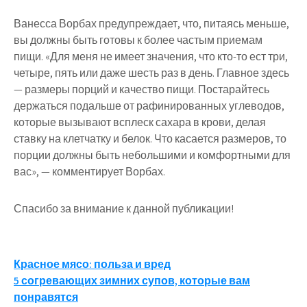
Ванесса Ворбах предупреждает, что, питаясь меньше,
вы должны быть готовы к более частым приемам
пищи. «Для меня не имеет значения, что кто-то ест три,
четыре, пять или даже шесть раз в день. Главное здесь
— размеры порций и качество пищи. Постарайтесь
держаться подальше от рафинированных углеводов,
которые вызывают всплеск сахара в крови, делая
ставку на клетчатку и белок. Что касается размеров, то
порции должны быть небольшими и комфортными для
вас», — комментирует Ворбах.
Спасибо за внимание к данной публикации!
Навигация
Красное мясо: польза и вред
5 согревающих зимних супов, которые вам
по
понравятся