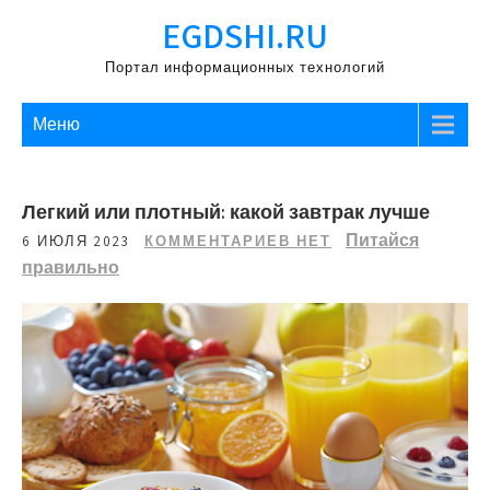
Перейти
EGDSHI.RU
к
содержимому
Портал информационных технологий
Меню
Легкий или плотный: какой завтрак лучше
Питайся
6 ИЮЛЯ 2023
КОММЕНТАРИЕВ НЕТ
правильно