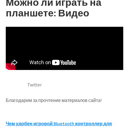
Можно ли играть на
планшете: Видео
Twitter
Благодарим за прочтение материалов сайта!
Навигация
Чем удобен игровой Bluetooth контроллер для