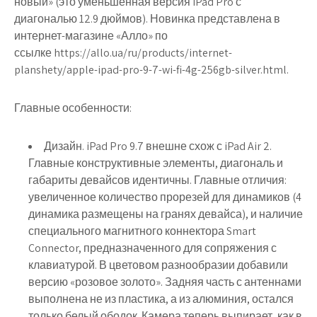
новый» (это уменьшенная версия iPad Pro с
диагональю 12.9 дюймов). Новинка представлена в
интернет-магазине «Алло» по
ссылке https://allo.ua/ru/products/internet-
planshety/apple-ipad-pro-9-7-wi-fi-4g-256gb-silver.html.
Главные особенности:
Дизайн. iPad Pro 9.7 внешне схож с iPad Air 2.
Главные конструктивные элементы, диагональ и
габариты девайсов идентичны. Главные отличия:
увеличенное количество прорезей для динамиков (4
динамика размещены на гранях девайса), и наличие
специального магнитного коннектора Smart
Connector, предназначенного для сопряжения с
клавиатурой. В цветовом разнообразии добавили
версию «розовое золото». Задняя часть с антеннами
выполнена не из пластика, а из алюминия, остался
только белый ободок. Камера теперь выпирает, как в