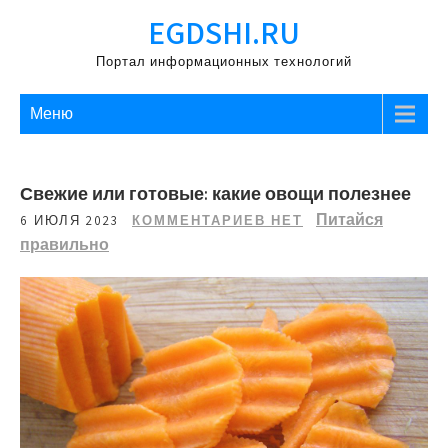
Перейти
EGDSHI.RU
к
содержимому
Портал информационных технологий
Меню
Свежие или готовые: какие овощи полезнее
Питайся
6 ИЮЛЯ 2023
КОММЕНТАРИЕВ НЕТ
правильно