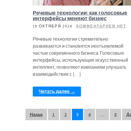
Речевые технологии: как голосовые
интерфейсы меняют бизнес
19 ОКТЯБРЯ 2024
КОММЕНТАРИЕВ НЕТ
Речевые технологии стремительно
развиваются и становятся неотъемлемой
частью современного бизнеса. Голосовые
интерфейсы, использующие искусственный
интеллект, позволяют компаниям улучшать
взаимодействие с […]
Читать далее →
Пагинация
Назад
1
2
3
4
…
8
Д
записей